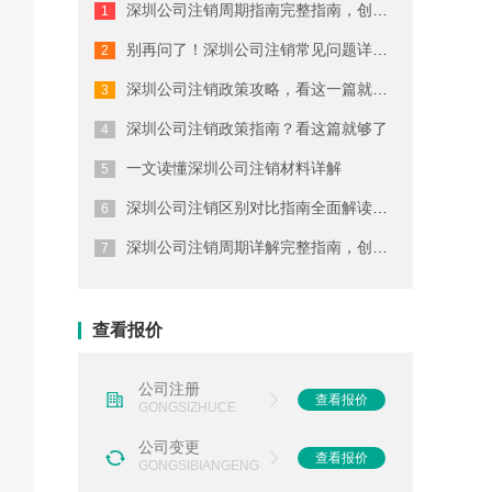
深圳公司注销周期指南完整指南，创业者...
深圳代理记账公司如何选择
别再问了！深圳公司注销常见问题详解就...
注册深圳商标的流程
深圳公司注销政策攻略，看这一篇就懂了
注册深圳公司要考虑哪些因素
深圳公司注销政策指南？看这篇就够了
一文读懂深圳公司注销材料详解
办理深圳公司注册的费用
深圳公司注销区别对比指南全面解读，终...
选择深圳代理记账公司有什么好处
深圳公司注销周期详解完整指南，创业者...
深圳会计代理记账公司如何选择
注册深圳公司的要求及条件
查看报价
办理深圳商标注册的流程
公司注册
查看报价
GONGSIZHUCE
公司变更
查看报价
GONGSIBIANGENG